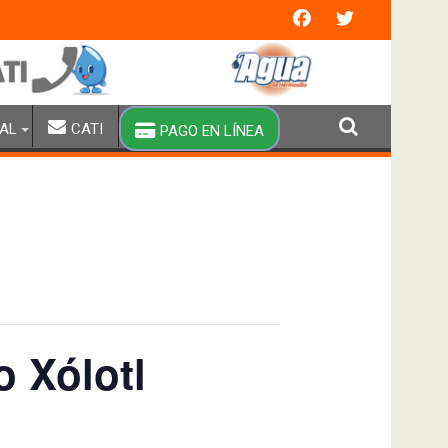
n extraordinaria y brigadas especiales de pipas
AL
CATI
PAGO EN LÍNEA
o Xólotl