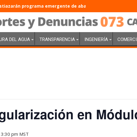
tiazarán programa emergente de abasto de agua con inversió
URA DEL AGUA
TRANSPARENCIA
INGENIERÍA
COMERCI
gularización en Módul
 3:30 pm
MST