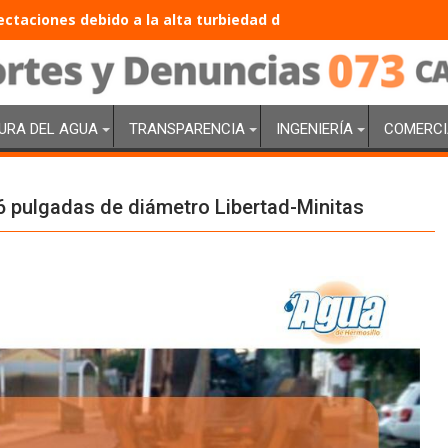
taciones debido a la alta turbiedad del agua que llega a El M
URA DEL AGUA
TRANSPARENCIA
INGENIERÍA
COMERCI
36 pulgadas de diámetro Libertad-Minitas