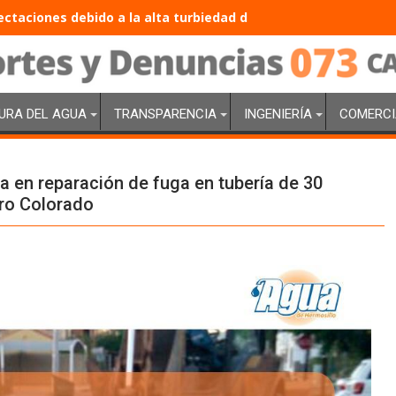
taciones debido a la alta turbiedad del agua que llega a El M
URA DEL AGUA
TRANSPARENCIA
INGENIERÍA
COMERCI
a en reparación de fuga en tubería de 30
ro Colorado