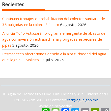
Recientes
Continúan trabajos de rehabilitación del colector sanitario de
36 pulgadas en la colonia Sahuaro
6 agosto, 2026
Anuncia Toño Astiazarán programa emergente de abasto de
agua con inversión extraordinaria y brigadas especiales de
pipas
3 agosto, 2026
Permanecen afectaciones debido a la alta turbiedad del agua
que llega a El Molinito.
31 julio, 2026
© Agua de Hermosillo ⁞ Blvd. Luis Encinas y Ave. Universidad ⁞
Tel. (662)289-6000 ⁞ Contacto:
cati@agua.gob.mx
Aviso de privacidad
W
M
F
T
E
P