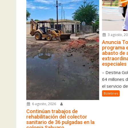
3 agosto, 2
Anuncia To
programa 
abasto de 
extraordina
especiales
– Destina Go
64 millones 
el servicio de
Boletines
6 agosto, 2026
Continúan trabajos de
rehabilitación del colector
sanitario de 36 pulgadas en la
colonia Sahuaro