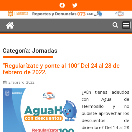
Categoría:
Jornadas
“Regularízate y ponte al 100” Del 24 al 28 de
febrero de 2022.
2 febrero, 2022
¿Aún tienes adeudos
con Agua de
Hermosillo y no
pudiste aprovechar los
descuentos de
diciembre? Del 14 al 28