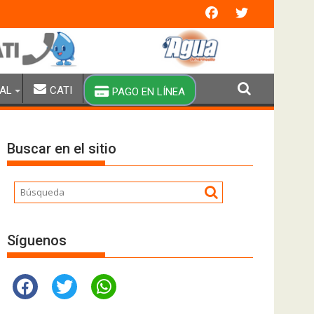
n extraordinaria y brigadas especiales de pipas
AL
CATI
PAGO EN LÍNEA
Buscar en el sitio
Síguenos