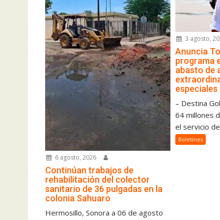
3 agosto, 2
Anuncia To
programa 
abasto de 
extraordina
especiales
– Destina Go
64 millones 
el servicio de
Boletines
6 agosto, 2026
Continúan trabajos de
rehabilitación del colector
sanitario de 36 pulgadas en la
colonia Sahuaro
Hermosillo, Sonora a 06 de agosto