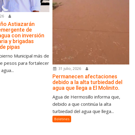
026
ño Astiazarán
emergente de
agua con inversión
ria y brigadas
 de pipas
bierno Municipal más de
de pesos para fortalecer
31 julio, 2026
 agua...
Permanecen afectaciones
debido a la alta turbiedad del
agua que llega a El Molinito.
Agua de Hermosillo informa que,
debido a que continúa la alta
turbiedad del agua que llega...
Boletines