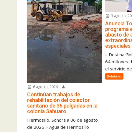
3 agosto, 2
Anuncia To
programa 
abasto de 
extraordina
especiales
– Destina Go
64 millones 
el servicio de
Boletines
6 agosto, 2026
Continúan trabajos de
rehabilitación del colector
sanitario de 36 pulgadas en la
colonia Sahuaro
Hermosillo, Sonora a 06 de agosto
de 2026 .- Agua de Hermosillo