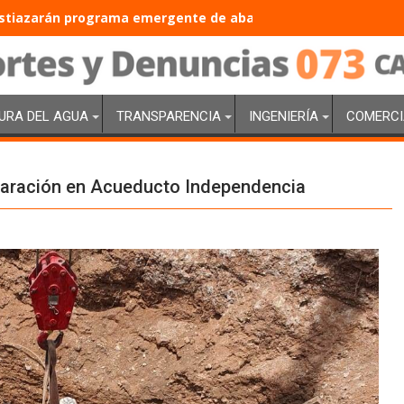
tiazarán programa emergente de abasto de agua con inversió
URA DEL AGUA
TRANSPARENCIA
INGENIERÍA
COMERCI
eparación en Acueducto Independencia