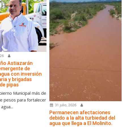
026
ño Astiazarán
emergente de
agua con inversión
ria y brigadas
 de pipas
bierno Municipal más de
de pesos para fortalecer
31 julio, 2026
 agua...
Permanecen afectaciones
debido a la alta turbiedad del
agua que llega a El Molinito.