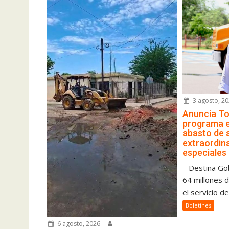
3 agosto, 2
Anuncia To
programa 
abasto de 
extraordina
especiales
– Destina Go
64 millones 
el servicio de
Boletines
6 agosto, 2026