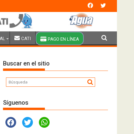
n extraordinaria y brigadas especiales de pipas
AL
CATI
PAGO EN LÍNEA
Buscar en el sitio
Síguenos