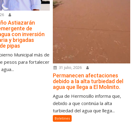
026
ño Astiazarán
emergente de
agua con inversión
ria y brigadas
 de pipas
bierno Municipal más de
de pesos para fortalecer
31 julio, 2026
 agua...
Permanecen afectaciones
debido a la alta turbiedad del
agua que llega a El Molinito.
Agua de Hermosillo informa que,
debido a que continúa la alta
turbiedad del agua que llega...
Boletines