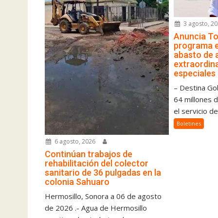
3 agosto, 2
Anuncia To
programa 
abasto de 
extraordina
especiales
– Destina Go
64 millones 
el servicio de
Boletines
6 agosto, 2026
Continúan trabajos de
rehabilitación del colector
sanitario de 36 pulgadas en la
colonia Sahuaro
Hermosillo, Sonora a 06 de agosto
de 2026 .- Agua de Hermosillo