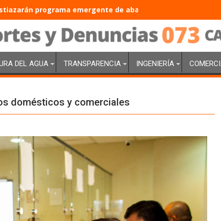
tiazarán programa emergente de abasto de agua con inversió
URA DEL AGUA
TRANSPARENCIA
INGENIERÍA
COMERCI
os domésticos y comerciales