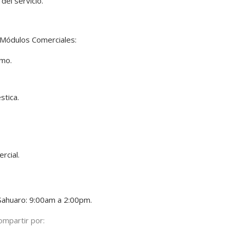
del servicio.
 Módulos Comerciales:
umo.
stica.
rcial.
 Sahuaro: 9:00am a 2:00pm.
ompartir por: